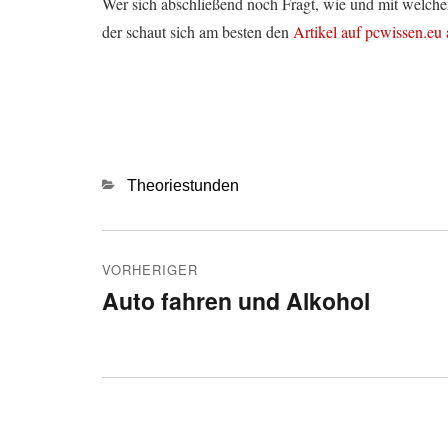
Wer sich abschließend noch Fragt, wie und mit welche
der schaut sich am besten den
Artikel auf pcwissen.eu 
Kategorien
Theoriestunden
Beitragsnavigation
VORHERIGER
Auto fahren und Alkohol
Vorheriger
Beitrag: