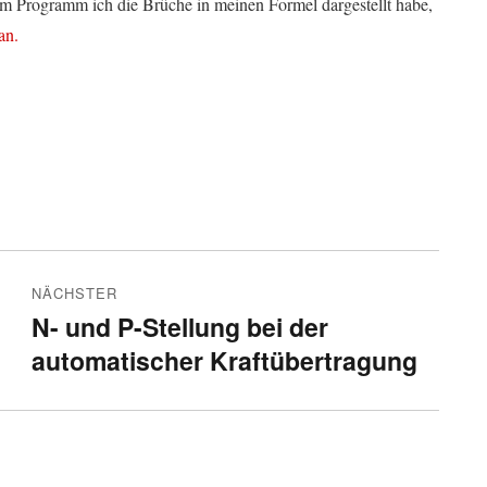
m Programm ich die Brüche in meinen Formel dargestellt habe,
an.
NÄCHSTER
N- und P-Stellung bei der
Nächster
automatischer Kraftübertragung
Beitrag: